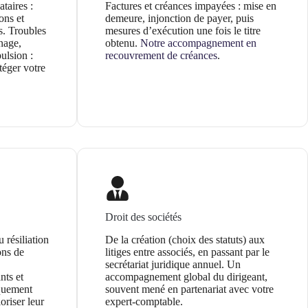
ataires :
Factures et créances impayées : mise en
ons et
demeure, injonction de payer, puis
s. Troubles
mesures d’exécution une fois le titre
nage,
obtenu.
Notre accompagnement en
ulsion :
recouvrement de créances
.
téger votre
Droit des sociétés
 résiliation
De la création (choix des statuts) aux
ons de
litiges entre associés, en passant par le
secrétariat juridique annuel. Un
ts et
accompagnement global du dirigeant,
iquement
souvent mené en partenariat avec votre
oriser leur
expert-comptable.