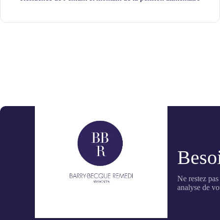
Besoi
Ne restez pas
analyse de vot