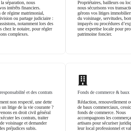
la séparation, nous
Propriétaires, bailleurs ou loc
vos intérêts financiers.
nous sécurisons vos transacti
n de régime matrimonial,
gérons vos litiges immobilier
ivision ou partage judiciaire :
du voisinage, servitudes, bor
assistons, notamment lors des
impayés ou procédures d’exp
 chez le notaire, pour régler
une expertise locale pour pro
sions complexes.
patrimoine foncier.
 responsabilité et des contrats
Fonds de commerce & baux
ent non respecté, une dette
Rédaction, renouvellement ou
un litige de la vie courante ?
de baux commerciaux, cessi
enons en droit civil général
fonds de commerce. Nous
xécuter les contrats, traiter
accompagnons les commerçan
s de voisinage et demander
artisans pour sécuriser jurid
des préjudices subis.
leur local professionnel et val