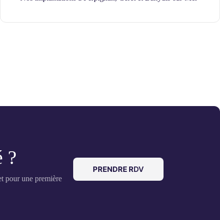
é ?
PRENDRE R
DV
net pour une première