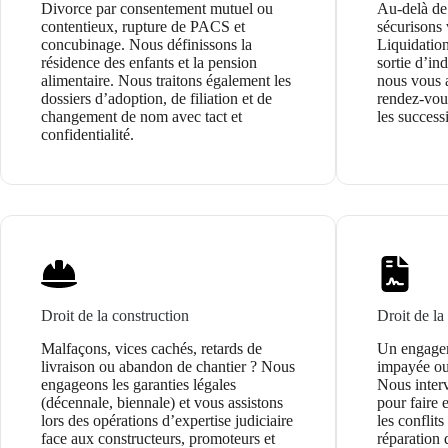
Divorce par consentement mutuel ou
Au-delà de 
contentieux, rupture de PACS et
sécurisons 
concubinage. Nous définissons la
Liquidatio
résidence des enfants et la pension
sortie d’ind
alimentaire. Nous traitons également les
nous vous 
dossiers d’adoption, de filiation et de
rendez-vous
changement de nom avec tact et
les succes
confidentialité.
Droit de la construction
Droit de la
Malfaçons, vices cachés, retards de
Un engagem
livraison ou abandon de chantier ? Nous
impayée ou 
engageons les garanties légales
Nous interv
(décennale, biennale) et vous assistons
pour faire e
lors des opérations d’expertise judiciaire
les conflit
face aux constructeurs, promoteurs et
réparation 